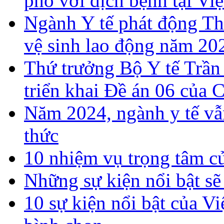
phó với dịch bệnh tại Vi
Ngành Y tế phát động T
vệ sinh lao động năm 20
Thứ trưởng Bộ Y tế Trần
triển khai Đề án 06 của 
Năm 2024, ngành y tế vẫn
thức
10 nhiệm vụ trọng tâm c
Những sự kiện nổi bật sẽ
10 sự kiện nổi bật của