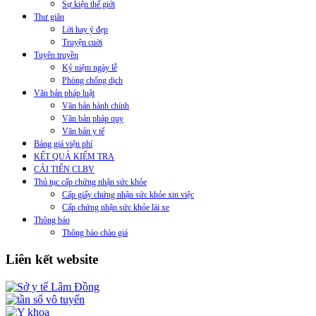
Sự kiện thế giới
Thư giãn
Lời hay ý đẹp
Truyện cuời
Tuyên truyền
Kỷ niệm ngày lễ
Phòng chống dịch
Văn bản pháp luật
Văn bản hành chính
Văn bản pháp quy
Văn bản y tế
Bảng giá viện phí
KẾT QUẢ KIỂM TRA
CẢI TIẾN CLBV
Thủ tục cấp chứng nhận sức khỏe
Cấp giấy chứng nhận sức khỏe xin việc
Cấp chứng nhận sức khỏe lái xe
Thông báo
Thông báo chào giá
Liên kết website