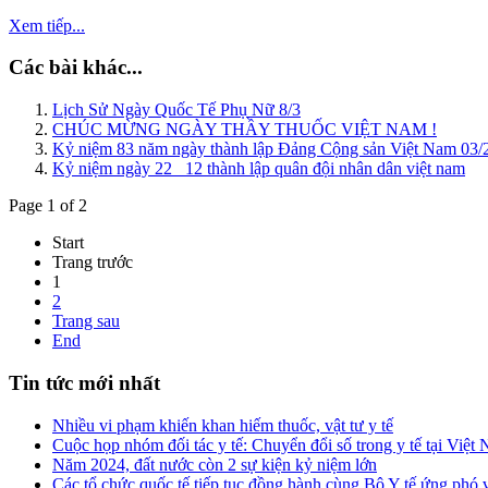
Xem tiếp...
Các bài khác...
Lịch Sử Ngày Quốc Tế Phụ Nữ 8/3
CHÚC MỪNG NGÀY THẦY THUỐC VIỆT NAM !
Kỷ niệm 83 năm ngày thành lập Đảng Cộng sản Việt Nam 03/2
Kỷ niệm ngày 22 _12 thành lập quân đội nhân dân việt nam
Page 1 of 2
Start
Trang trước
1
2
Trang sau
End
Tin tức mới nhất
Nhiều vi phạm khiến khan hiếm thuốc, vật tư y tế
Cuộc họp nhóm đối tác y tế: Chuyển đổi số trong y tế tại Việ
Năm 2024, đất nước còn 2 sự kiện kỷ niệm lớn
Các tổ chức quốc tế tiếp tục đồng hành cùng Bộ Y tế ứng phó 