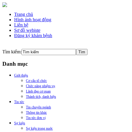
Trang chủ
Hình ảnh hoạt động
Liên hệ
Sơ đồ webiste
Đăng ký khám bệnh
Tìm kiếm:
Danh mục
Giới thiệu
Cơ cấu tổ chức
Chức năng nhiệm vụ
Lãnh đạo cơ quan
Thành tích, danh hiệu
Tin tức
Tin chuyên ngành
Thông tin khác
Tin tức đơn vị
Sự kiện
Sự kiện trong nuớc