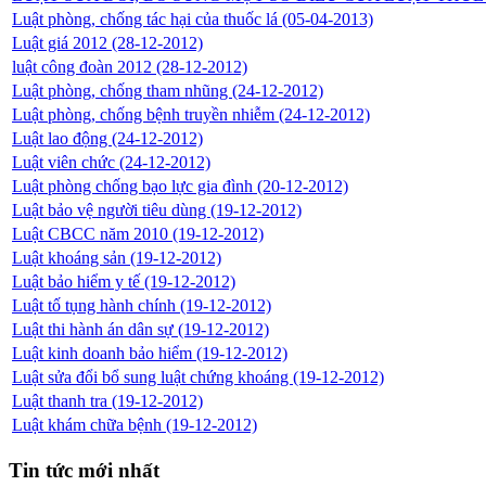
Luật phòng, chống tác hại của thuốc lá
(05-04-2013)
Luật giá 2012
(28-12-2012)
luật công đoàn 2012
(28-12-2012)
Luật phòng, chống tham nhũng
(24-12-2012)
Luật phòng, chống bệnh truyền nhiễm
(24-12-2012)
Luật lao động
(24-12-2012)
Luật viên chức
(24-12-2012)
Luật phòng chống bạo lực gia đình
(20-12-2012)
Luật bảo vệ người tiêu dùng
(19-12-2012)
Luật CBCC năm 2010
(19-12-2012)
Luật khoáng sản
(19-12-2012)
Luật bảo hiểm y tế
(19-12-2012)
Luật tố tụng hành chính
(19-12-2012)
Luật thi hành án dân sự
(19-12-2012)
Luật kinh doanh bảo hiểm
(19-12-2012)
Luật sửa đổi bổ sung luật chứng khoáng
(19-12-2012)
Luật thanh tra
(19-12-2012)
Luật khám chữa bệnh
(19-12-2012)
Tin tức mới nhất