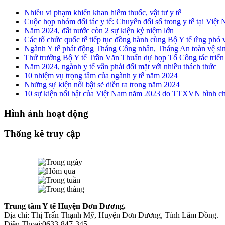
Nhiều vi phạm khiến khan hiếm thuốc, vật tư y tế
Cuộc họp nhóm đối tác y tế: Chuyển đổi số trong y tế tại Việ
Năm 2024, đất nước còn 2 sự kiện kỷ niệm lớn
Các tổ chức quốc tế tiếp tục đồng hành cùng Bộ Y tế ứng phó 
Ngành Y tế phát động Tháng Công nhân, Tháng An toàn vệ si
Thứ trưởng Bộ Y tế Trần Văn Thuấn dự họp Tổ Công tác triển
Năm 2024, ngành y tế vẫn phải đối mặt với nhiều thách thức
10 nhiệm vụ trọng tâm của ngành y tế năm 2024
Những sự kiện nổi bật sẽ diễn ra trong năm 2024
10 sự kiện nổi bật của Việt Nam năm 2023 do TTXVN bình c
Hình ảnh hoạt động
Thống kê truy cập
Trung tâm Y tế Huyện Đơn Dương.
Địa chỉ: Thị Trấn Thạnh Mỹ, Huyện Đơn Dương, Tỉnh Lâm Đồng.
Điện Thoại:0633-847-345