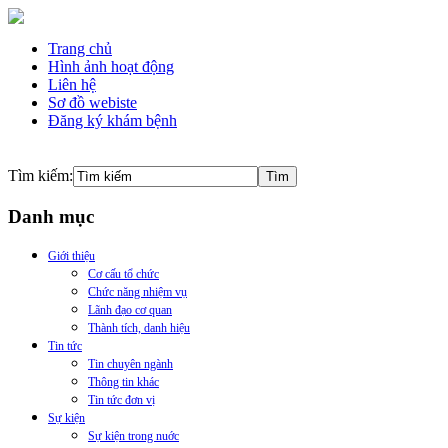
Trang chủ
Hình ảnh hoạt động
Liên hệ
Sơ đồ webiste
Đăng ký khám bệnh
Tìm kiếm:
Danh mục
Giới thiệu
Cơ cấu tổ chức
Chức năng nhiệm vụ
Lãnh đạo cơ quan
Thành tích, danh hiệu
Tin tức
Tin chuyên ngành
Thông tin khác
Tin tức đơn vị
Sự kiện
Sự kiện trong nuớc