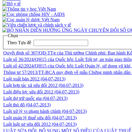
Chọn
Theo Tựa đề
Quyết định số 307/QĐ-TTg của Thủ tướng Chính phủ: Ban hành Kế ho
Luật số 36/2024/QH15 của Quốc hội: Luật Trật tự, an toàn giao th
Luật số 42/2024/QH15 của Quốc hội: Luật Quản lý, sử dụng vũ khí, 
Thông tư 57/2013/TT-BCA quy định về mẫu Chứng minh nhân dân 
Luật xuất bản 2012
(04-07-2013)
Luật hợp tác xã sửa đổi 2012
(04-07-2013)
Luật điện lực sửa đổi 2012
(04-07-2013)
Luật dự trữ quốc gia
(04-07-2013)
Luật thủ đô
(04-07-2013)
Luật xử lý vi phạm hành chính
(04-07-2013)
Luật quản lý thuế sửa đổi
(04-07-2013)
Luật luật sư sửa đổi 2012
(04-07-2013)
LUẬT SỬA ĐỔI, BỔ SUNG MỘT SỐ ĐIỀU CỦA LUẬT THU