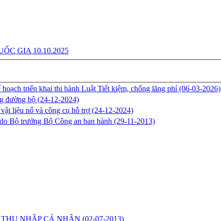
ạch triển khai thi hành Luật Tiết kiệm, chống lãng phí
(06-03-2026)
ông đường bộ
(24-12-2024)
vật liệu nổ và công cụ hỗ trợ
(24-12-2024)
do Bộ trưởng Bộ Công an ban hành
(29-11-2013)
Ế THU NHẬP CÁ NHÂN
(02-07-2013)