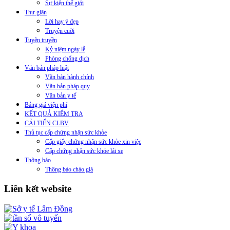
Sự kiện thế giới
Thư giãn
Lời hay ý đẹp
Truyện cuời
Tuyên truyền
Kỷ niệm ngày lễ
Phòng chống dịch
Văn bản pháp luật
Văn bản hành chính
Văn bản pháp quy
Văn bản y tế
Bảng giá viện phí
KẾT QUẢ KIỂM TRA
CẢI TIẾN CLBV
Thủ tục cấp chứng nhận sức khỏe
Cấp giấy chứng nhận sức khỏe xin việc
Cấp chứng nhận sức khỏe lái xe
Thông báo
Thông báo chào giá
Liên kết website