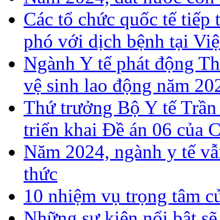
Các tổ chức quốc tế tiếp
phó với dịch bệnh tại Vi
Ngành Y tế phát động T
vệ sinh lao động năm 20
Thứ trưởng Bộ Y tế Trần
triển khai Đề án 06 của 
Năm 2024, ngành y tế vẫn
thức
10 nhiệm vụ trọng tâm c
Những sự kiện nổi bật sẽ